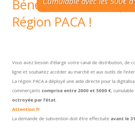
Bénéficier Du Chèqu
Cumulable avec les 500€ d'a
Région PACA !
Vous avez besoin d’élargir votre canal de distribution, de c
ligne et souhaitez accéder au marché et aux outils de l’int
La région PACA a déployé une aide directe pour la digitalisa
commerçants
comprise entre 2000 et 5000 €
, cumulable
octroyée par l’état
.
Attention !!!
La demande de subvention doit être effectuée
avant le 3