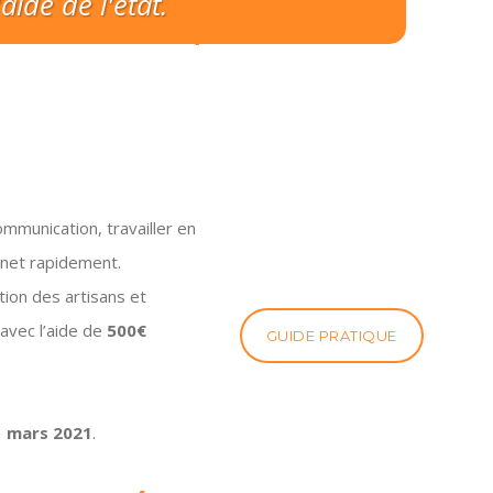
e Numérique De La
ide de l'état.
ommunication, travailler en
ernet rapidement.
tion des artisans et
 avec l’aide de
500€
GUIDE PRATIQUE
1 mars 2021
.