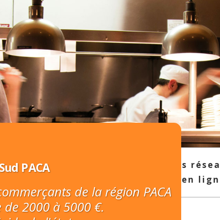
ndre sur internet et à travers vos rése
Sud PACA
ciels ou des outils professionnels en lig
s commerçants de la région PACA
 de 2000 à 5000 €.