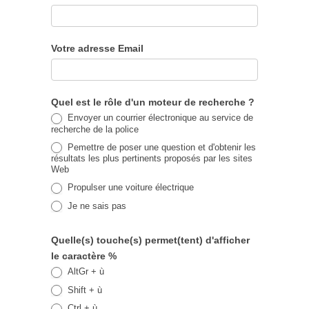
et
bureautIque
Votre adresse Email
Quel est le rôle d'un moteur de recherche ?
Envoyer un courrier électronique au service de
recherche de la police
Pemettre de poser une question et d'obtenir les
résultats les plus pertinents proposés par les sites
Web
Propulser une voiture électrique
Je ne sais pas
Quelle(s) touche(s) permet(tent) d'afficher
le caractère %
AltGr + ù
Shift + ù
Ctrl + ù