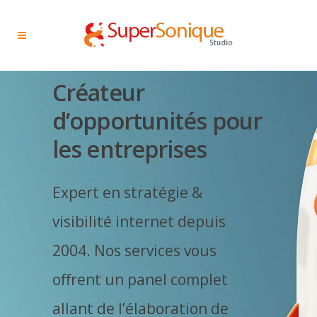
Créateur
d’opportunités pour
les entreprises
Expert en stratégie &
visibilité internet depuis
2004. Nos services vous
offrent un panel complet
allant de l’élaboration de