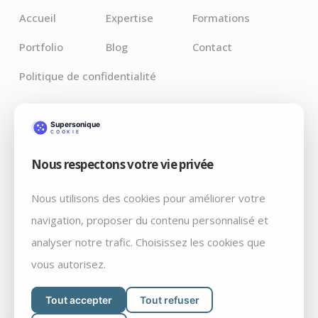
Accueil
Expertise
Formations
Portfolio
Blog
Contact
Politique de confidentialité
Derniers Articles
Nous respectons votre vie privée
Claude pour Chrome : l’IA débarque là où vos bugs
vivent vraiment
Nous utilisons des cookies pour améliorer votre
Débrancher par décret: Fable 5 et Mythos 5, retiré du
navigation, proposer du contenu personnalisé et
marché un vendredi soir, par courrier
analyser notre trafic. Choisissez les cookies que
WordPress 7.0 « Armstrong » : ce qui change vraiment
vous autorisez.
Tout accepter
Tout refuser