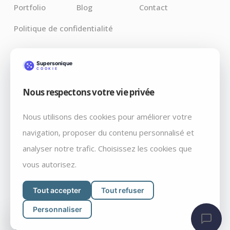
Portfolio
Blog
Contact
Politique de confidentialité
Derniers Articles
Nous respectons votre vie privée
Claude pour Chrome : l’IA débarque là où vos bugs
vivent vraiment
Nous utilisons des cookies pour améliorer votre
Débrancher par décret: Fable 5 et Mythos 5, retiré du
navigation, proposer du contenu personnalisé et
marché un vendredi soir, par courrier
analyser notre trafic. Choisissez les cookies que
WordPress 7.0 « Armstrong » : ce qui change vraiment
vous autorisez.
Tout accepter
Tout refuser
Personnaliser