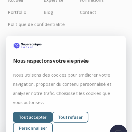
Accueil
Expertise
Formations
Portfolio
Blog
Contact
Politique de confidentialité
Derniers Articles
Nous respectons votre vie privée
Claude pour Chrome : l’IA débarque là où vos bugs
vivent vraiment
Nous utilisons des cookies pour améliorer votre
Débrancher par décret: Fable 5 et Mythos 5, retiré du
navigation, proposer du contenu personnalisé et
marché un vendredi soir, par courrier
analyser notre trafic. Choisissez les cookies que
WordPress 7.0 « Armstrong » : ce qui change vraiment
vous autorisez.
Tout accepter
Tout refuser
Personnaliser