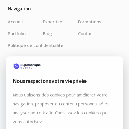
Navigation
Accueil
Expertise
Formations
Portfolio
Blog
Contact
Politique de confidentialité
Derniers Articles
Nous respectons votre vie privée
Claude pour Chrome : l’IA débarque là où vos bugs
vivent vraiment
Nous utilisons des cookies pour améliorer votre
Débrancher par décret: Fable 5 et Mythos 5, retiré du
navigation, proposer du contenu personnalisé et
marché un vendredi soir, par courrier
analyser notre trafic. Choisissez les cookies que
WordPress 7.0 « Armstrong » : ce qui change vraiment
vous autorisez.