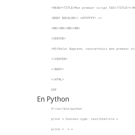
<HEAD><TITLE>Mon premier script CGI</TITLE></H
<BODY BGCOLOR=\ »#FFFFFF\ »>
<BR><BR><BR><BR>
<CENTER>
<H1>Salut &agrave; tous<p>voici mon premier sc
</CENTER>
</BODY>
</HTML>
EOF
En Python
#!/usr/bin/python
print « Content-type: text/html\n\n »
print « » »