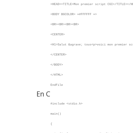
<HEAD><TITLE>Mon premier script CGI</TITLE></H
<BODY BGCOLOR= »#FFFFFF »>
<BR><BR><BR><BR>
<CENTER>
<H1>Salut &agrave; tous<p>voici mon premier sc
</CENTER>
</BODY>
</HTML>
EndFile
En C
#include <stdio.h>
main()
{