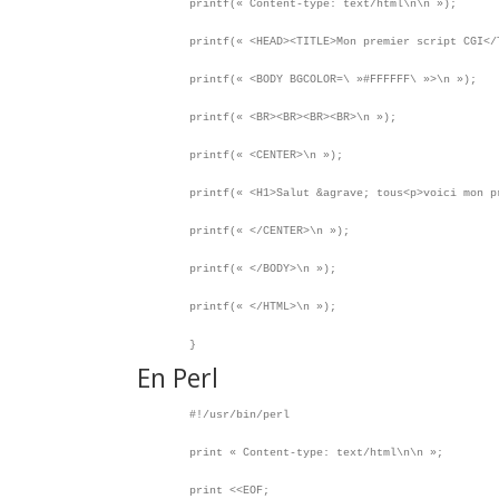
printf(« Content-type: text/html\n\n »);
printf(« <HEAD><TITLE>Mon premier script CGI</
printf(« <BODY BGCOLOR=\ »#FFFFFF\ »>\n »);
printf(« <BR><BR><BR><BR>\n »);
printf(« <CENTER>\n »);
printf(« <H1>Salut &agrave; tous<p>voici mon p
printf(« </CENTER>\n »);
printf(« </BODY>\n »);
printf(« </HTML>\n »);
}
En Perl
#!/usr/bin/perl
print « Content-type: text/html\n\n »;
print <<EOF;