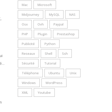
Mac
Microsoft
Midjourney
MySQL
NAS
,
Osx
Ovh
Paypal
PHP
Plugin
Prestashop
Publicité
Python
Reseaux
Shell
Ssh
ui
té…
Sécurité
Tutorial
Téléphone
Ubuntu
Unix
Windows
WordPress
XML
Youtube
un