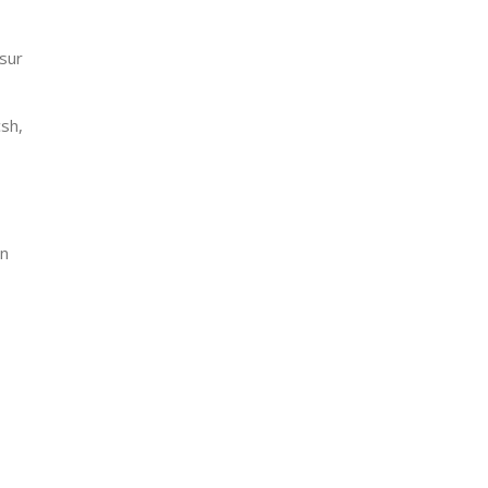
 sur
sh,
un