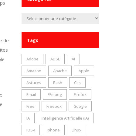
mps
Catégories
Tags
ge de
ites
ble
Adobe
ADSL
AI
Amazon
Apache
Apple
Astuces
Bash
Css
ge
Email
FFmpeg
Firefox
Le
Free
Freebox
Google
e
IA
Intelligence Artificielle (IA)
IOS4
Iphone
Linux