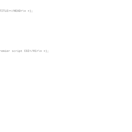
TITLE></HEAD>\n »);
remier script CGI</H1>\n »);