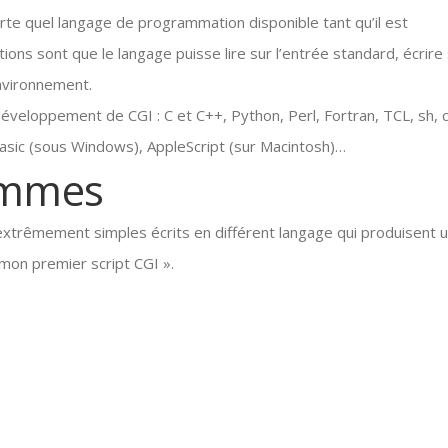
te quel langage de programmation disponible tant qu’il est
ions sont que le langage puisse lire sur l’entrée standard, écrire
environnement.
veloppement de CGI : C et C++, Python, Perl, Fortran, TCL, sh, c
 Basic (sous Windows), AppleScript (sur Macintosh)…
ammes
trêmement simples écrits en différent langage qui produisent 
mon premier script CGI ».