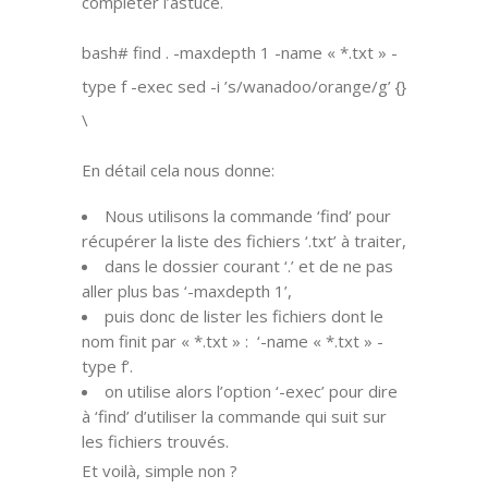
compléter l’astuce.
bash# find . -maxdepth 1 -name « *.txt » -
type f -exec sed -i ’s/wanadoo/orange/g’ {}
\
En détail cela nous donne:
Nous utilisons la commande ‘find’ pour
récupérer la liste des fichiers ‘.txt’ à traiter,
dans le dossier courant ‘.’ et de ne pas
aller plus bas ‘-maxdepth 1’,
puis donc de lister les fichiers dont le
nom finit par « *.txt » : ‘-name « *.txt » -
type f’.
on utilise alors l’option ‘-exec’ pour dire
à ‘find’ d’utiliser la commande qui suit sur
les fichiers trouvés.
Et voilà, simple non ?