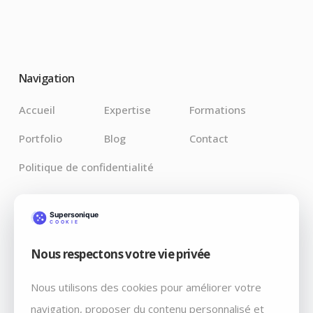
Navigation
Accueil
Expertise
Formations
Portfolio
Blog
Contact
Politique de confidentialité
Derniers Articles
Nous respectons votre vie privée
Claude pour Chrome : l’IA débarque là où vos bugs
vivent vraiment
Nous utilisons des cookies pour améliorer votre
Débrancher par décret: Fable 5 et Mythos 5, retiré du
navigation, proposer du contenu personnalisé et