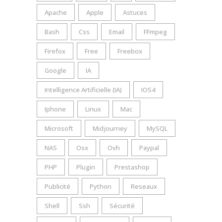
Apache
Apple
Astuces
Bash
Css
Email
FFmpeg
Firefox
Free
Freebox
Google
IA
Intelligence Artificielle (IA)
IOS4
Iphone
Linux
Mac
Microsoft
Midjourney
MySQL
NAS
Osx
Ovh
Paypal
PHP
Plugin
Prestashop
Publicité
Python
Reseaux
Shell
Ssh
Sécurité