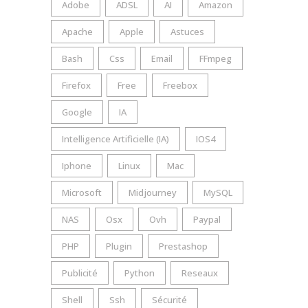
Adobe
ADSL
AI
Amazon
Apache
Apple
Astuces
Bash
Css
Email
FFmpeg
Firefox
Free
Freebox
Google
IA
Intelligence Artificielle (IA)
IOS4
Iphone
Linux
Mac
Microsoft
Midjourney
MySQL
NAS
Osx
Ovh
Paypal
PHP
Plugin
Prestashop
Publicité
Python
Reseaux
Shell
Ssh
Sécurité