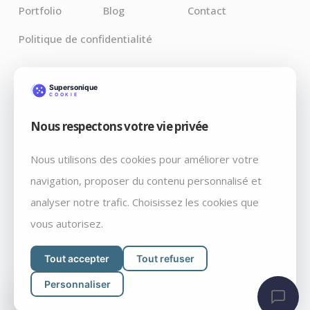
Portfolio
Blog
Contact
Politique de confidentialité
Derniers Articles
Nous respectons votre vie privée
Claude pour Chrome : l’IA débarque là où vos bugs
vivent vraiment
Nous utilisons des cookies pour améliorer votre
Débrancher par décret: Fable 5 et Mythos 5, retiré du
navigation, proposer du contenu personnalisé et
marché un vendredi soir, par courrier
analyser notre trafic. Choisissez les cookies que
WordPress 7.0 « Armstrong » : ce qui change vraiment
vous autorisez.
Tout accepter
Tout refuser
Personnaliser