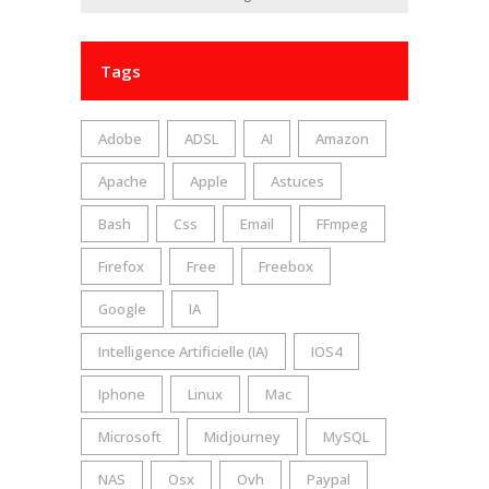
Tags
Adobe
ADSL
AI
Amazon
Apache
Apple
Astuces
Bash
Css
Email
FFmpeg
Firefox
Free
Freebox
Google
IA
Intelligence Artificielle (IA)
IOS4
Iphone
Linux
Mac
Microsoft
Midjourney
MySQL
NAS
Osx
Ovh
Paypal